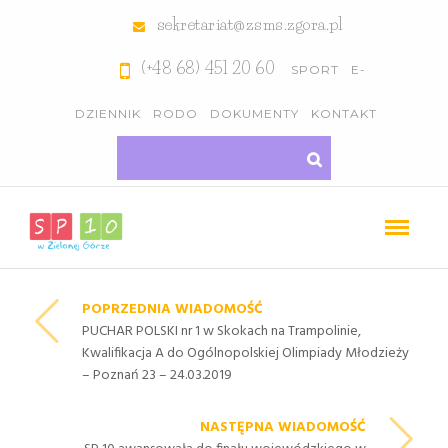
sekretariat@zsms.zgora.pl
(+48 68) 451 20 60
SPORT
E-
DZIENNIK
RODO
DOKUMENTY
KONTAKT
POPRZEDNIA WIADOMOŚĆ
PUCHAR POLSKI nr 1 w Skokach na Trampolinie,
Kwalifikacja A do Ogólnopolskiej Olimpiady Młodzieży
– Poznań 23 – 24.03.2019
NASTĘPNA WIADOMOŚĆ